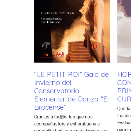
“LE PETIT ROI” Gala de
HOR
Invierno del
CON
Conservatorio
PRI
Elemental de Danza “El
CUR
Brocense”
Queda 
los al
Gracias a tod@s los que nos
Evalua
acompañasteis y enhorabuena a
para l
nuestr@s bailarines y bailarinas, así