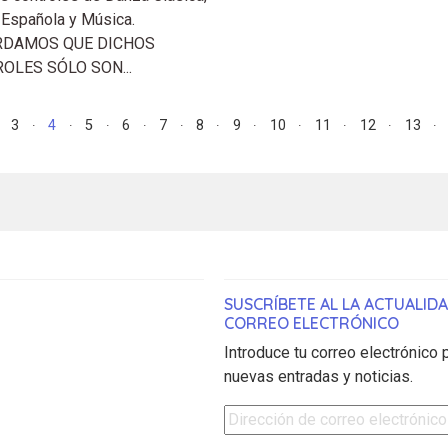
Española y Música.
RDAMOS QUE DICHOS
OLES SÓLO SON...
3
4
5
6
7
8
9
10
11
12
13
SUSCRÍBETE AL LA ACTUALID
CORREO ELECTRÓNICO
Introduce tu correo electrónico p
nuevas entradas y noticias.
Dirección de correo electrónico