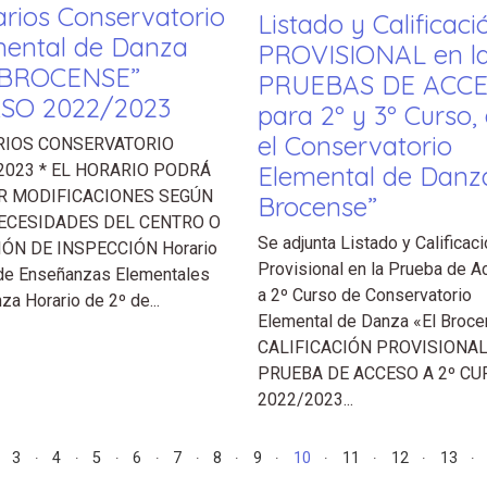
rios Conservatorio
Listado y Calificaci
mental de Danza
PROVISIONAL en l
 BROCENSE”
PRUEBAS DE ACC
SO 2022/2023
para 2º y 3º Curso,
el Conservatorio
IOS CONSERVATORIO
Elemental de Danza
2023 * EL HORARIO PODRÁ
R MODIFICACIONES SEGÚN
Brocense”
ECESIDADES DEL CENTRO O
Se adjunta Listado y Calificaci
IÓN DE INSPECCIÓN Horario
Provisional en la Prueba de 
de Enseñanzas Elementales
a 2º Curso de Conservatorio
za Horario de 2º de...
Elemental de Danza «El Broce
CALIFICACIÓN PROVISIONA
PRUEBA DE ACCESO A 2º CU
2022/2023...
3
4
5
6
7
8
9
10
11
12
13