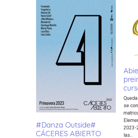
Abie
prei
cur
Queda 
se con
matric
Elemen
#Danza Outside#
2023-2
CÁCERES ABIERTO
las...