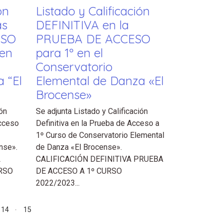
ón
Listado y Calificación
as
DEFINITIVA en la
ESO
PRUEBA DE ACCESO
 en
para 1º en el
Conservatorio
 “El
Elemental de Danza «El
Brocense»
ón
Se adjunta Listado y Calificación
Acceso
Definitiva en la Prueba de Acceso a
1º Curso de Conservatorio Elemental
nse».
de Danza «El Brocense».
L
CALIFICACIÓN DEFINITIVA PRUEBA
RSO
DE ACCESO A 1º CURSO
2022/2023...
14
15